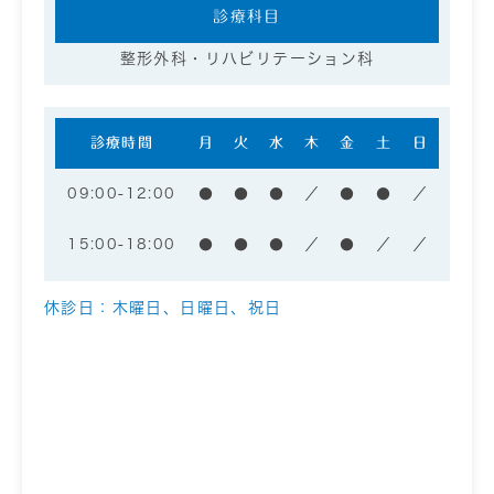
診療科目
整形外科・リハビリテーション科
診療時間
月
火
水
木
金
土
日
09:00-12:00
●
●
●
／
●
●
／
15:00-18:00
●
●
●
／
●
／
／
休診日：木曜日、日曜日、祝日